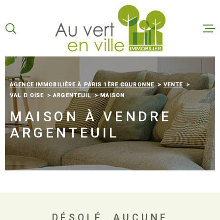
Aller
Aller
Aller
Aller
à
à
au
au
:
la
menu
contenu
VOTRE
recherche
principal
RECHERCHE
ACCUEI
TYPE
D'OFFRE
AGENCE IMMOBILIÈRE À PARIS 1ÈRE COURONNE
VENTE
VENTE
VAL D OISE
ARGENTEUIL
MAISON
VENTES
TYPE
MAISON À VENDRE
DE
TYPE DE BIEN
BIEN
ARGENTEUIL
LOCATI
VILLE
BUDGET
ESTIMA
MAXI
SURFACE
QUI SO
PLUS DE CRITÈRES
DÉSOLÉ, AUCUNE