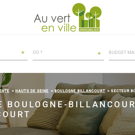
VILLE
BUDGET
MAXI
CRITÈRES
SUPPLÉMENTAIRES
Piscine
Parking
ENTE
HAUTS DE SEINE
BOULOGNE BILLANCOURT
SECTEUR B
Terrasse
E BOULOGNE-BILLANCOU
COURT