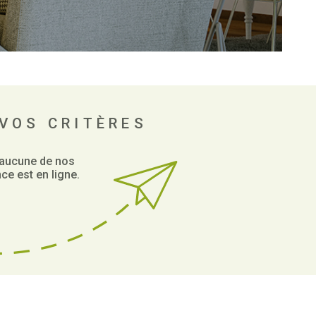
NOUS CO
BIENS VE
VOS CRITÈRES
 aucune de nos
ce est en ligne.