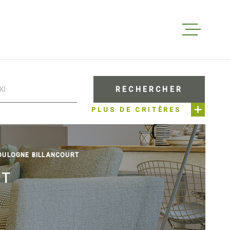
ACCUEIL
RECHERCHER
VENTES
PLUS DE CRITÈRES
LOCATIO
OULOGNE BILLANCOURT
RT
ESTIMAT
QUI SOM