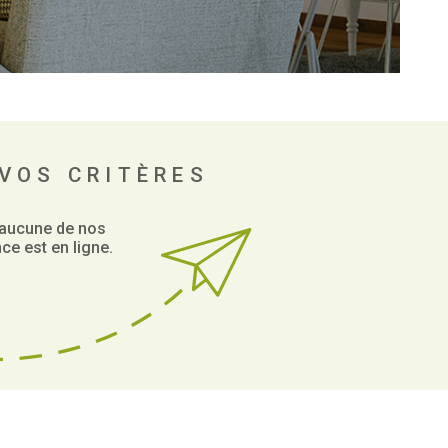
NOUS CO
BIENS VE
VOS CRITÈRES
 aucune de nos
ce est en ligne.