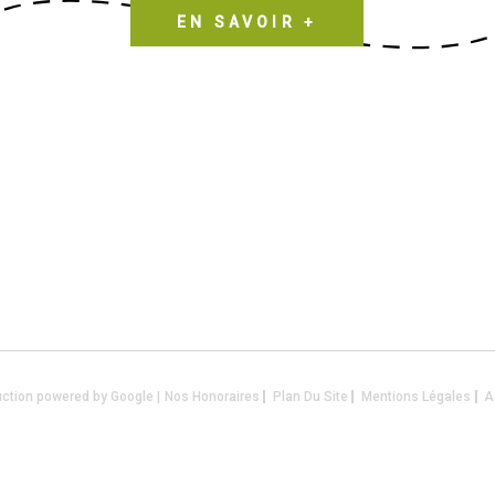
EN SAVOIR +
uction powered by Google |
Nos Honoraires
Plan Du Site
Mentions Légales
A